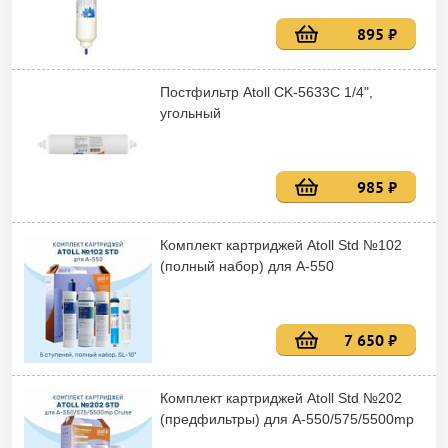
895 ₽
Постфильтр Atoll CK-5633C 1/4",
угольный
985 ₽
Комплект картриджей Atoll Std №102
(полный набор) для А-550
7 650 ₽
Комплект картриджей Atoll Std №202
(предфильтры) для А-550/575/5500mp