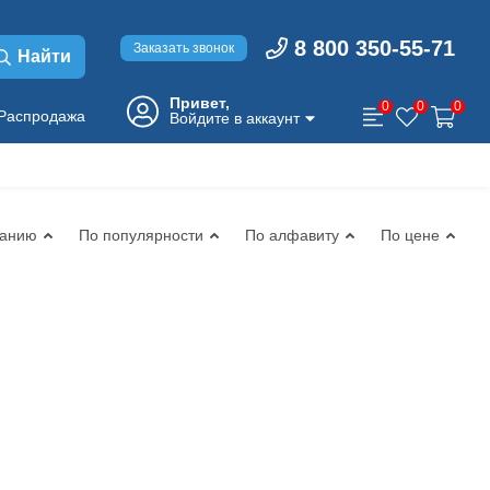
8 800 350-55-71
Заказать звонок
Найти
Привет,
0
0
0
Распродажа
Войдите в аккаунт
чанию
По популярности
По алфавиту
По цене