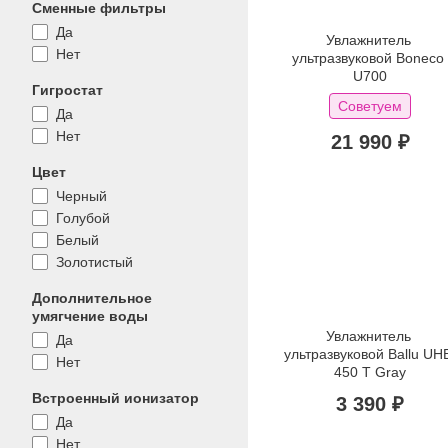
Сменные фильтры
Да
Увлажнитель 
Нет
ультразвуковой Boneco 
U700
Гигростат
Советуем
Да
Нет
21 990 ₽
Цвет
Черный
Голубой
Белый
Золотистый
Дополнительное
умягчение воды
Увлажнитель 
Да
ультразвуковой Ballu UH
Нет
450 T Gray
Встроенный ионизатор
3 390 ₽
Да
Нет