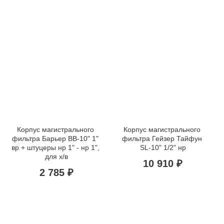
Корпус магистрального 
Корпус магистрального 
фильтра Барьер BB-10" 1" 
фильтра Гейзер Тайфун 
вр + штуцеры нр 1" - нр 1", 
SL-10" 1/2" нр
для х/в
10 910 ₽
2 785 ₽