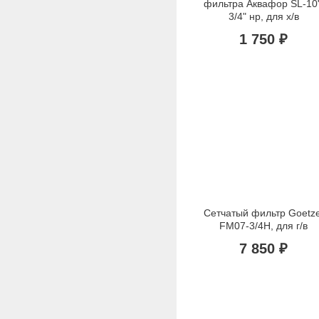
фильтра Аквафор SL-10"
3/4" нр, для х/в
1 750 ₽
Сетчатый фильтр Goetze
FM07-3/4H, для г/в
7 850 ₽