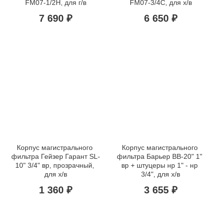
FM07-1/2H, для г/в
FM07-3/4C, для х/в
7 690 ₽
6 650 ₽
Корпус магистрального 
Корпус магистрального 
фильтра Гейзер Гарант SL-
фильтра Барьер BB-20" 1" 
10" 3/4" вр, прозрачный, 
вр + штуцеры нр 1" - нр 
для х/в
3/4", для х/в
1 360 ₽
3 655 ₽