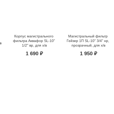
Корпус магистрального 
Магистральный фильтр 
фильтра Аквафор SL-10" 
Гейзер 1П SL-10" 3/4" нр, 
 
1/2" вр, для х/в
прозрачный, для х/в
 
1 690 ₽
1 950 ₽