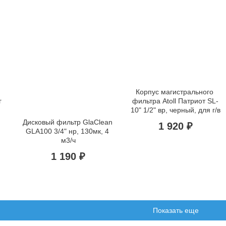
Корпус магистрального 
 
фильтра Atoll Патриот SL-
10" 1/2" вр, черный, для г/в
Дисковый фильтр GlaClean 
1 920 ₽
GLA100 3/4" нр, 130мк, 4 
м3/ч
1 190 ₽
Показать еще