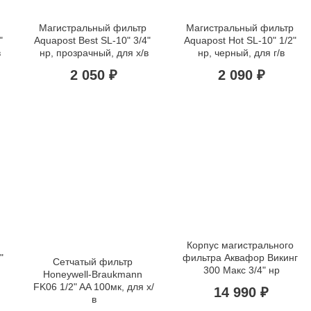
Магистральный фильтр 
Магистральный фильтр 
 
Aquapost Best SL-10" 3/4" 
Aquapost Hot SL-10" 1/2" 
в
нр, прозрачный, для х/в
нр, черный, для г/в
2 050 ₽
2 090 ₽
Корпус магистрального 
 
фильтра Аквафор Викинг 
Сетчатый фильтр 
300 Макс 3/4" нр
Honeywell-Braukmann 
FK06 1/2" AA 100мк, для х/
14 990 ₽
в