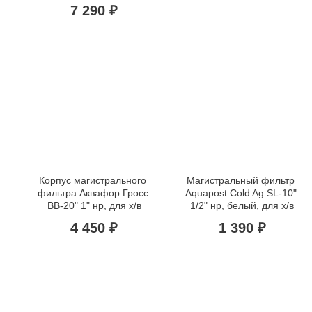
7 290 ₽
Корпус магистрального 
Магистральный фильтр 
фильтра Аквафор Гросс 
Aquapost Cold Ag SL-10" 
BB-20" 1" нр, для х/в
1/2" нр, белый, для х/в
4 450 ₽
1 390 ₽