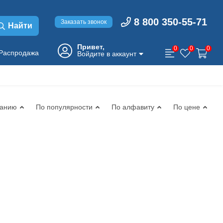
8 800 350-55-71
Заказать звонок
Найти
Привет,
0
0
0
Распродажа
Войдите в аккаунт
чанию
По популярности
По алфавиту
По цене