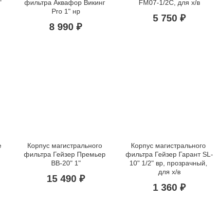
 
фильтра Аквафор Викинг 
FM07-1/2C, для х/в
Pro 1" нр
5 750 ₽
8 990 ₽
 
Корпус магистрального 
Корпус магистрального 
фильтра Гейзер Премьер 
фильтра Гейзер Гарант SL-
BB-20" 1"
10" 1/2" вр, прозрачный, 
для х/в
15 490 ₽
1 360 ₽