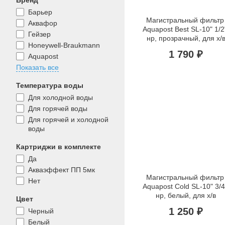
Бренд
Барьер
Магистральный фильтр 
Аквафор
Aquapost Best SL-10" 1/2"
Гейзер
нр, прозрачный, для х/
Honeywell-Braukmann
1 790 ₽
Aquapost
Показать все
Температура воды
Для холодной воды
Для горячей воды
Для горячей и холодной
воды
Картриджи в комплекте
Да
Акваэффект ПП 5мк
Магистральный фильтр 
Нет
Aquapost Cold SL-10" 3/4"
нр, белый, для х/в
Цвет
1 250 ₽
Черный
Белый