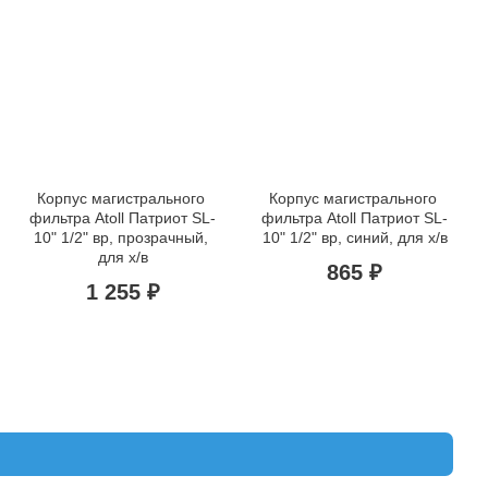
Корпус магистрального 
Корпус магистрального 
фильтра Atoll Патриот SL-
фильтра Atoll Патриот SL-
10" 1/2" вр, прозрачный, 
10" 1/2" вр, синий, для х/в
для х/в
865 ₽
1 255 ₽