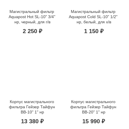
Магистральный фильтр 
Магистральный фильтр 
Aquapost Hot SL-10" 3/4" 
Aquapost Cold SL-10" 1/2" 
нр, черный, для г/в
нр, белый, для х/в
2 250 ₽
1 150 ₽
Корпус магистрального 
Корпус магистрального 
фильтра Гейзер Тайфун 
фильтра Гейзер Тайфун 
BB-10" 1" нр
BB-20" 1" нр
13 380 ₽
15 990 ₽