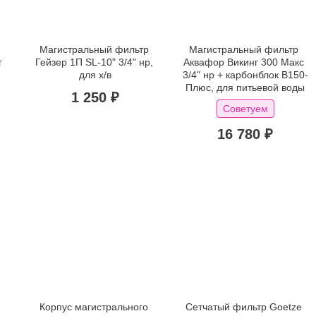
Магистральный фильтр 
Магистральный фильтр 
 
Гейзер 1П SL-10" 3/4" нр, 
Аквафор Викинг 300 Макс 
для х/в
3/4" нр + карбонблок B150-
Плюс, для питьевой воды
1 250 ₽
Советуем
16 780 ₽
Корпус магистрального 
Сетчатый фильтр Goetze 