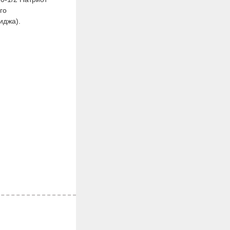
го
иджа).