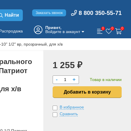
8 800 350-55-71
Заказать звонок
Найти
Привет,
0
0
0
Распродажа
Войдите в аккаунт
10" 1/2" вр, прозрачный, для х/в
трального
1 255 ₽
 Патриот
-
+
Товар в наличии
ля х/в
Добавить в корзину
В избранное
Сравнить
0-1/2 Патриот