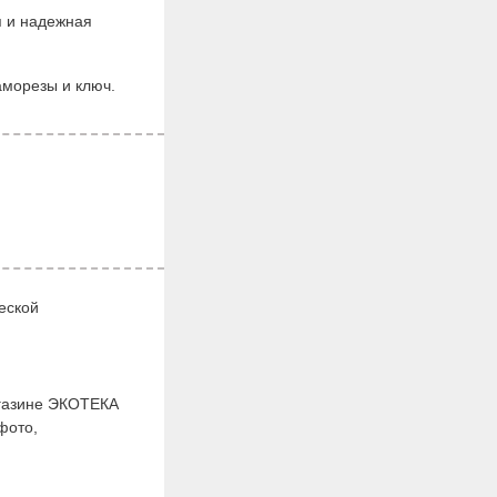
я и надежная
аморезы и ключ.
еской
агазине ЭКОТЕКА
фото,