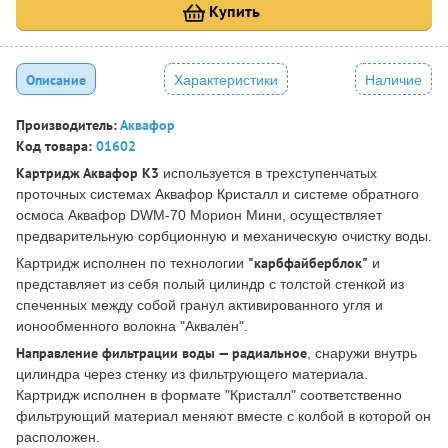
Купить
Описание
Характеристики
Наличие
Производитель:
Аквафор
Код товара:
01602
Картридж Аквафор К3
используется в трехступенчатых
проточных системах Аквафор Кристалл и системе обратного
осмоса Аквафор DWM-70 Морион Мини, осуществляет
предварительную сорбционную и механическую очистку воды.
"карбфайберблок"
Картридж исполнен по технологии
и
представляет из себя полый цилиндр с толстой стенкой из
спеченных между собой гранул активированного угля и
ионообменного волокна "Аквален".
Направление фильтрации воды — радиальное
, снаружи внутрь
цилиндра через стенку из фильтрующего материала.
Картридж исполнен в формате "Кристалл" соответственно
фильтрующий материал меняют вместе с колбой в которой он
расположен.