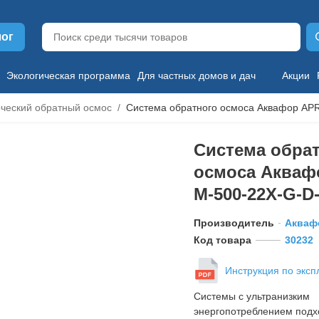
лог
Экологическая программа
Для частных домов и дач
Акции
ческий обратный осмос
Система обратного осмоса Аквафор AP
Система обра
осмоса Акваф
M-500-22X-G-D-
Производитель
Акваф
Код товара
30232
Инструкция по эксп
Системы с ультранизким
энергопотреблением подх