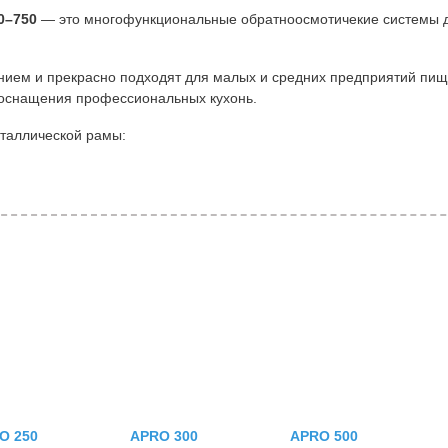
0–750
— это многофункциональные обратноосмотичекие системы 
нием и прекрасно подходят для малых и средних предприятий пи
 оснащения профессиональных кухонь.
таллической рамы:
O 250
APRO 300
APRO 500