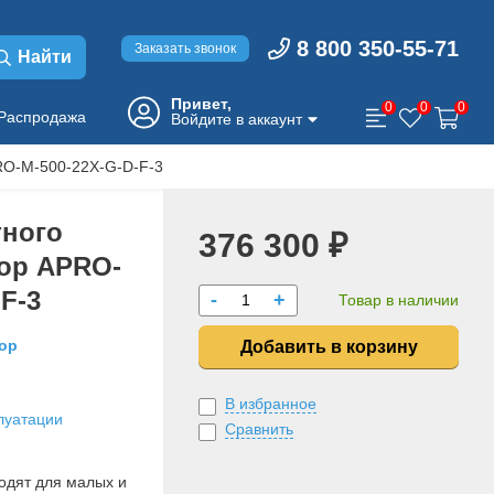
8 800 350-55-71
Заказать звонок
Найти
Привет,
0
0
0
Распродажа
Войдите в аккаунт
RO-M-500-22X-G-D-F-3
тного
376 300 ₽
ор APRO-
F-3
-
+
Товар в наличии
ор
Добавить в корзину
В избранное
луатации
Сравнить
одят для малых и