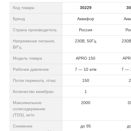
Код товара
30229
30
Бренд
Аквафор
Акв
Страна производитель
Россия
Ро
Напряжение питания,
230В, 50Гц
230В
В/Гц
Модель товара
APRO 150
APR
Рабочее давление
7 — 10 атм
7 — 
Поток пермеата, л/час
150
2
Количество мембран
1
Максимальное
2000
2
солесодержание
(TDS), мг/л
Снижение
до 95
д