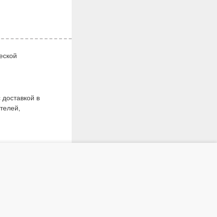
еской
 доставкой в
телей,