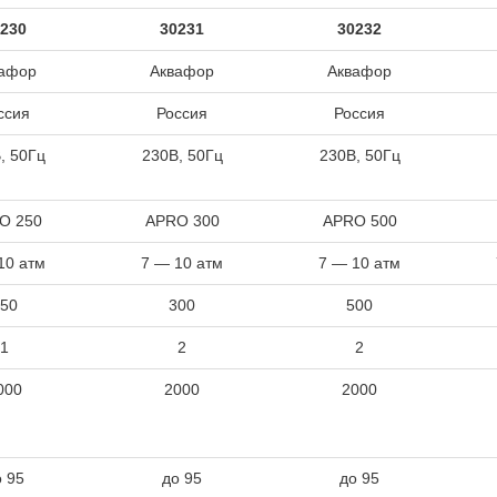
230
30231
30232
афор
Аквафор
Аквафор
ссия
Россия
Россия
, 50Гц
230В, 50Гц
230В, 50Гц
O 250
APRO 300
APRO 500
10 атм
7 — 10 атм
7 — 10 атм
50
300
500
1
2
2
000
2000
2000
о 95
до 95
до 95