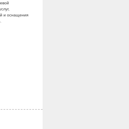
щевой
слуг,
й и оснащения
.