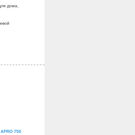
для дома,
щевой
APRO 750