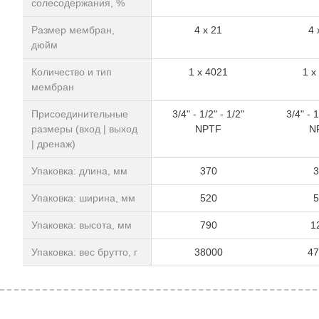
солесодержания, %
Размер мембран,
4 x 21
4 
дюйм
Количество и тип
1 х 4021
1 x
мембран
Присоединительные
3/4" - 1/2" - 1/2"
3/4" - 1
размеры (вход | выход
NPTF
N
| дренаж)
Упаковка: длина, мм
370
3
Упаковка: ширина, мм
520
5
Упаковка: высота, мм
790
1
Упаковка: вес брутто, г
38000
47