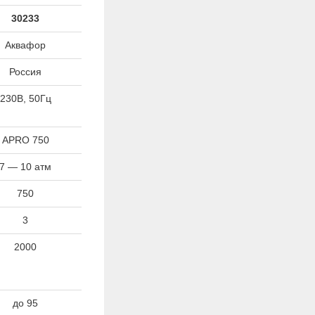
30233
Аквафор
Россия
230В, 50Гц
APRO 750
7 — 10 атм
750
3
2000
до 95