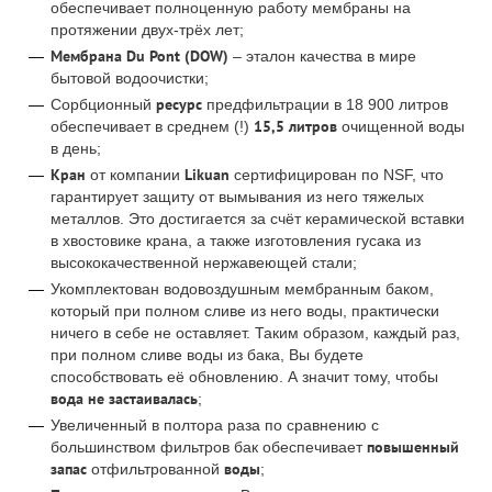
обеспечивает полноценную работу мембраны на
протяжении двух-трёх лет;
Мембрана Du Pont (DOW)
– эталон качества в мире
бытовой водоочистки;
ресурс
Сорбционный
предфильтрации в 18 900 литров
15,5 литров
обеспечивает в среднем (!)
очищенной воды
в день;
Кран
Likuan
от компании
сертифицирован по NSF, что
гарантирует защиту от вымывания из него тяжелых
металлов. Это достигается за счёт керамической вставки
в хвостовике крана, а также изготовления гусака из
высококачественной нержавеющей стали;
Укомплектован водовоздушным мембранным баком,
который при полном сливе из него воды, практически
ничего в себе не оставляет. Таким образом, каждый раз,
при полном сливе воды из бака, Вы будете
способствовать её обновлению. А значит тому, чтобы
вода не застаивалась
;
Увеличенный в полтора раза по сравнению с
повышенный
большинством фильтров бак обеспечивает
запас
воды
отфильтрованной
;