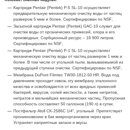
Картридж Pentair (Pentek) P-5 SL-10 осуществляет
предварительную механическую очистку воды от частиц
размером 5 мкм и более. Сертифицирован по NSF;
Засыпной картридж Pentair (Pentek) GAC-10 служит для
очистки воды от органических примесей, хлора и его
производных. Сорбционный ресурс – 18 900 литров.
Сертифицирован по NSF;
Картридж Pentair (Pentek) P-1 SL-10 осуществляет
механическую очистку воды от частиц размером 1 мкм и
более. В том числе от угольной пыли, вымываемымой из
предыдущей ступени очистки. Сертифицирован по NSF;
Мембрана DuPont Filmtec TW30-1812-50 HR. Вода под
давлением проходит сквозь эту мембрану эталонного
качества и освобождается от всех вредных примесей:
бактерий, вирусов, солей жесткости, а также нитритов,
нитратов и мельчайших механических частиц. Пропускная
способность составляет 50 галлонов (190 л) в сутки;
Постфильтр Atoll CK-2586C 1/4", угольный. Препятствует
проникновению в бак микроорганизмов через кран.
Устраняет наприятные запахи и вкусы.