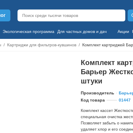
лог
Экологическая программа
Для частных домов и дач
Акции
ы
Картриджи для фильтров-кувшинов
Комплект картриджей Бар
Комплект кар
Барьер Жестко
штуки
Производитель
Барье
Код товара
01447
Комплект кассет Жесткость 
специальная очистка жест
Позволяет забыть о накипи
удаляет хлор и его соеди