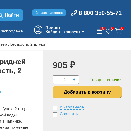
8 800 350-55-71
Заказать звонок
Найти
Привет,
0
0
0
Распродажа
Войдите в аккаунт
ьер Жесткость, 2 штуки
триджей
905 ₽
сть, 2
-
+
Товар в наличии
р
Добавить в корзину
В избранное
(упак. 2 шт.) -
Сравнить
кой воды.
 в чайнике,
нения, тяжелые