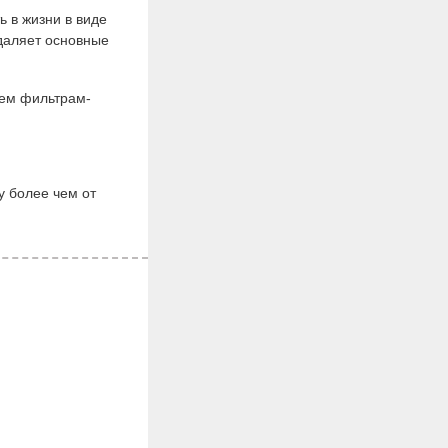
 в жизни в виде
удаляет основные
сем фильтрам-
у более чем от