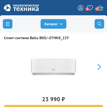
0
0
Каталог
Сплит-система Ballu BSO/-07HN8_22Y
23 990 ₽