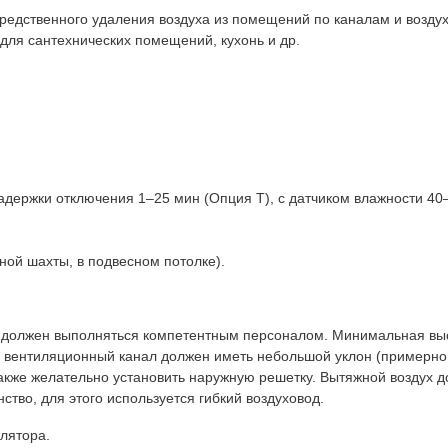
едственного удаления воздуха из помещений по каналам и возду
для сантехнических помещений, кухонь и др.
адержки отключения 1–25 мин (Опция T), с датчиком влажности 40
ной шахты, в подвесном потолке).
 должен выполняться компетентным персоналом. Минимальная выс
ны вентиляционный канал должен иметь небольшой уклон (примерно 
акже желательно установить наружную решетку. Вытяжной воздух 
ство, для этого используется гибкий воздуховод.
лятора.