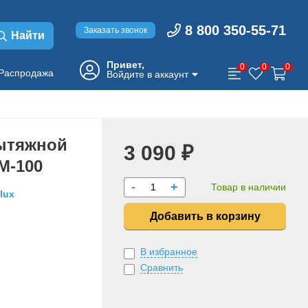
8 800 350-55-71
Заказать звонок
Найти
Привет,
0
0
0
Распродажа
Войдите в аккаунт
ытяжной
3 090 ₽
M-100
-
+
Товар в наличии
olux
Добавить в корзину
В избранное
Сравнить