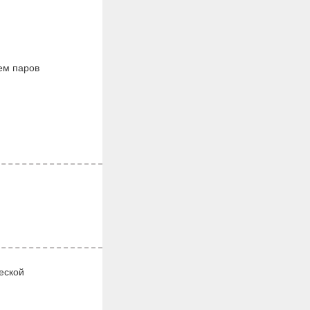
ем паров
еской