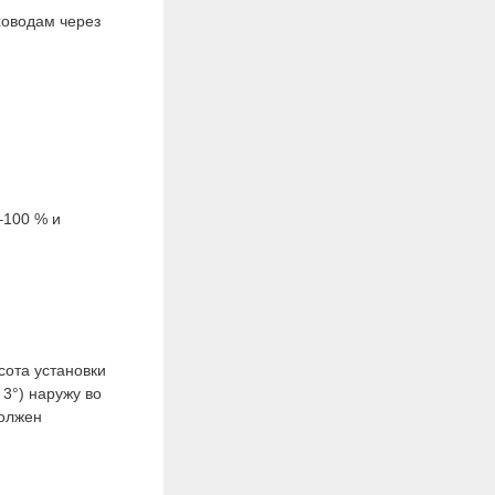
ховодам через
–100 % и
ота установки
3°) наружу во
должен