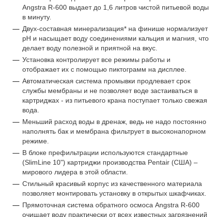
Angstra R-600 выдает до 1,6 литров чистой питьевой воды
в минуту.
Двух-составная минерализация* на финише нормализует
рН и насыщает воду соединениями кальция и магния, что
делает воду полезной и приятной на вкус.
Установка контролирует все режимы работы и
отображает их с помощью пиктограмм на дисплее.
Автоматическая система промывки продлевает срок
службы мембраны и не позволяет воде застаиваться в
картриджах - из питьевого крана поступает только свежая
вода.
Меньший расход воды в дренаж, ведь не надо постоянно
наполнять бак и мембрана фильтрует в высоконапорном
режиме.
В блоке префильтрации используются стандартные
(SlimLine 10") картриджи производства Pentair (США) –
мирового лидера в этой области.
Стильный красивый корпус из качественного материала
позволяет монтировать установку в открытых шкафчиках.
Прямоточная система обратного осмоса Angstra R-600
очищает воду практически от всех известных загрязнений