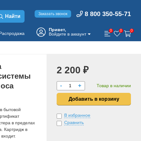
8 800 350-55-71
Заказать звонок
Найти
Привет,
0
0
0
Распродажа
Войдите в аккаунт
а
2 200 ₽
системы
моса
-
+
Товар в наличии
Добавить в корзину
в бытовой
В избранное
ертификат
Сравнить
стера в пределах
а. Картридж в
 входит.