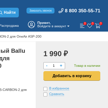
8 800 350-55-71
Заказать звонок
Найти
Привет,
0
0
0
Распродажа
Войдите в аккаунт
BON-2 для OneAir ASP-200
ый Ballu
1 990 ₽
для
0
-
+
Товар в наличии
Добавить в корзину
В избранное
FB-CARBON-2 для
Сравнить