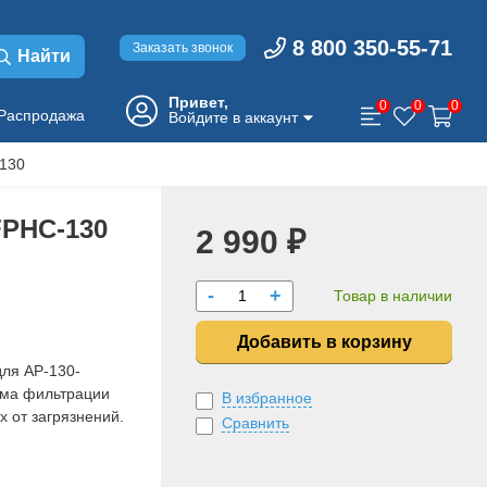
8 800 350-55-71
Заказать звонок
Найти
Привет,
0
0
0
Распродажа
Войдите в аккаунт
-130
FPHC-130
2 990 ₽
-
+
Товар в наличии
Добавить в корзину
ля AP-130-
ема фильтрации
В избранное
х от загрязнений.
Сравнить