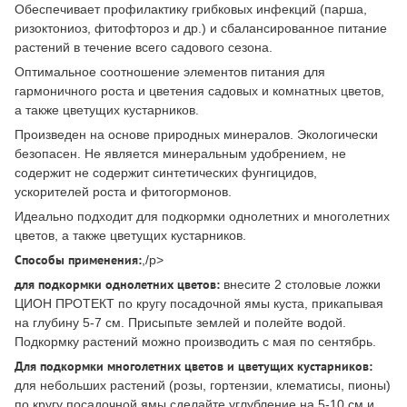
Обеспечивает профилактику грибковых инфекций (парша,
ризоктониоз, фитофтороз и др.) и сбалансированное питание
растений в течение всего садового сезона.
Оптимальное соотношение элементов питания для
гармоничного роста и цветения садовых и комнатных цветов,
а также цветущих кустарников.
Произведен на основе природных минералов. Экологически
безопасен. Не является минеральным удобрением, не
содержит не содержит синтетических фунгицидов,
ускорителей роста и фитогормонов.
Идеально подходит для подкормки однолетних и многолетних
цветов, а также цветущих кустарников.
Способы применения:
,/p>
для подкормки однолетних цветов:
внесите 2 столовые ложки
ЦИОН ПРОТЕКТ по кругу посадочной ямы куста, прикапывая
на глубину 5-7 см. Присыпьте землей и полейте водой.
Подкормку растений можно производить с мая по сентябрь.
Для подкормки многолетних цветов и цветущих кустарников:
для небольших растений (розы, гортензии, клематисы, пионы)
по кругу посадочной ямы сделайте углубление на 5-10 см и