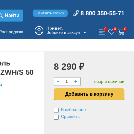
8 800 350-55-71
Заказать звонок
Найти
Привет,
0
0
0
Распродажа
Войдите в аккаунт
ель
8 290 ₽
 ZWH/S 50
-
+
Товар в наличии
i
Добавить в корзину
В избранное
Сравнить