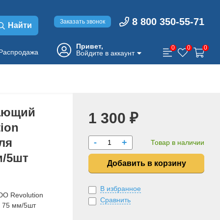
8 800 350-55-71
Заказать звонок
Найти
Привет,
0
0
0
Распродажа
Войдите в аккаунт
ающий
1 300 ₽
tion
ля
-
+
Товар в наличии
м/5шт
Добавить в корзину
В избранное
O Revolution
Сравнить
 75 мм/5шт