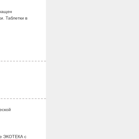
снащен
и. Таблетки в
еской
не ЭКОТЕКА с