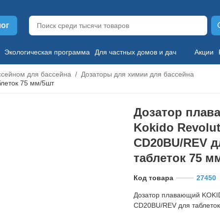
лог
Экологическая программа
Для частных домов и дач
Акции
ссейном для бассейна
Дозаторы для химии для бассейна
леток 75 мм/5шт
Дозатор плав
Kokido Revolu
CD20BU/REV д
таблеток 75 м
Код товара
27450
Дозатор плавающий KOKID
CD20BU/REV для таблеток