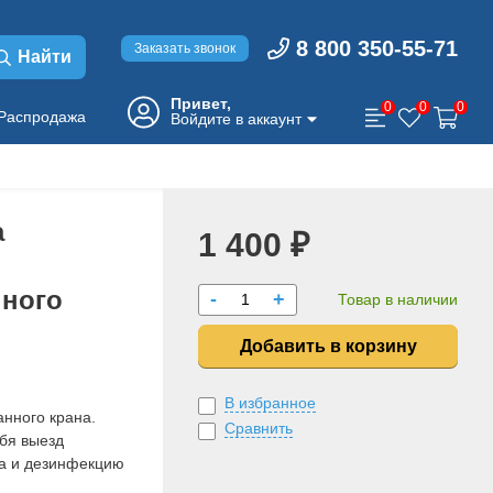
8 800 350-55-71
Заказать звонок
Найти
Привет,
0
0
0
Распродажа
Войдите в аккаунт
а
1 400 ₽
ного
-
+
Товар в наличии
Добавить в корзину
В избранное
нного крана.
Сравнить
бя выезд
да и дезинфекцию