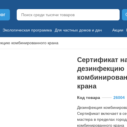
лог
Экологическая программа
Для частных домов и дач
Акции
екцию комбинированного крана
Сертификат н
дезинфекцию
комбинирован
крана
Код товара
26004
Дезинфекция комбинирова
Сертификат включает в се
мастера в пределах горо
комбинированного крана