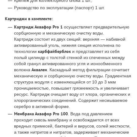
Крепеж для коллекторного блока 1 шт;
Руководство по эксплуатации (паспорт) 1 шт.
Картриджи в комплекте:
Картридж Аквафор Pro 1
осуществляет предварительную
сорбционную и механическую очистку воды.
Картридж состоит из двух секций: верхняя — набивной
активированный уголь, нижняя секция исполнена по
карбфайберблок
технологии
и представляет из себя
полый цилиндр с толстой стенкой из спеченных между
собой гранул активированного угля и ионообменного
Аквален
волокна
. Каскадный метод фильтрации сочитает
механическую и сорбционную очистку воды. Градиентная
структура модуля с изменяющейся от 10 до 3 мкм
проницаемостью, повышает грязеемкость и увеличивает
ресурс. Картридж очищает воду от хлора, органических и
хлорорганических соединений. Содержит несмываемое
серебро в активной форме.
Мембрана Аквафор Pro 100
. Вода под давлением
проходит сквозь мембрану и освобождается от всех
вредных примесей, бактерий и вирусов, солей жесткости,
а также нитритов и нитратов, задерживает механические