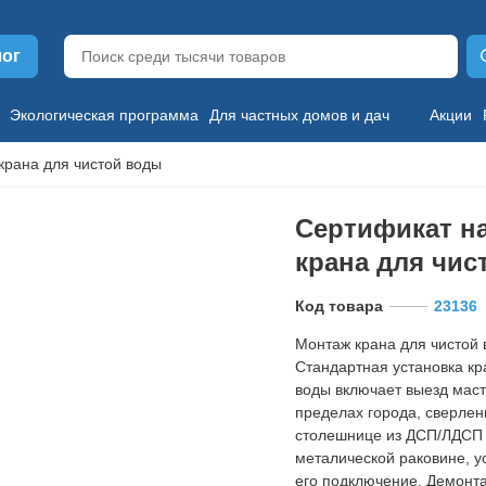
лог
Экологическая программа
Для частных домов и дач
Акции
крана для чистой воды
Сертификат н
крана для чис
Код товара
23136
Монтаж крана для чистой 
Стандартная установка кр
воды включает выезд маст
пределах города, сверлен
столешнице из ДСП/ЛДСП 
металической раковине, у
его подключение. Демонта