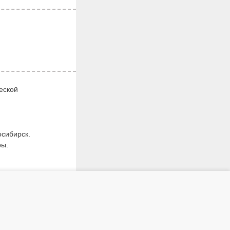
еской
осибирск.
ры.