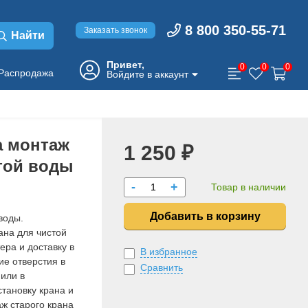
8 800 350-55-71
Заказать звонок
Найти
Привет,
0
0
0
Распродажа
Войдите в аккаунт
а монтаж
1 250 ₽
той воды
-
+
Товар в наличии
Добавить в корзину
воды.
ана для чистой
ера и доставку в
В избранное
ие отверстия в
Сравнить
или в
становку крана и
ж старого крана