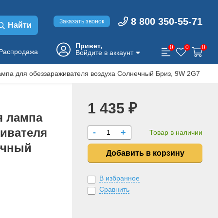
8 800 350-55-71
Заказать звонок
Найти
Привет,
0
0
0
Распродажа
Войдите в аккаунт
ампа для обеззараживателя воздуха Солнечный Бриз, 9W 2G7
1 435 ₽
я лампа
живателя
-
+
Товар в наличии
ечный
Добавить в корзину
В избранное
Сравнить