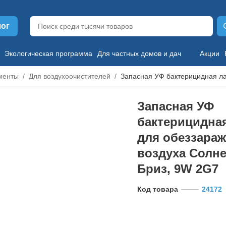
лог
Экологическая программа
Для частных домов и дач
Акции
менты
Для воздухоочистителей
Запасная УФ бактерицидная л
Запасная УФ
бактерицидна
для обеззара
воздуха Солн
Бриз, 9W 2G7
Код товара
24172