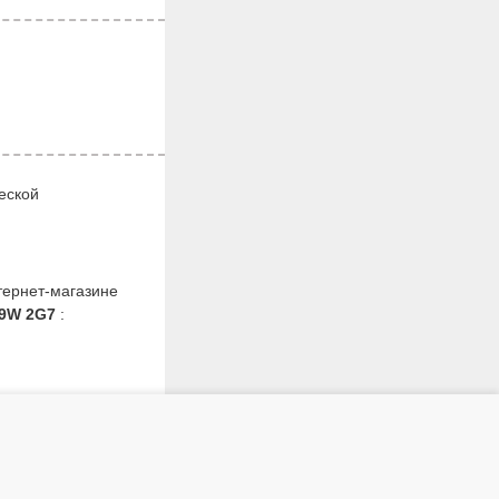
еской
тернет-магазине
 9W 2G7
: