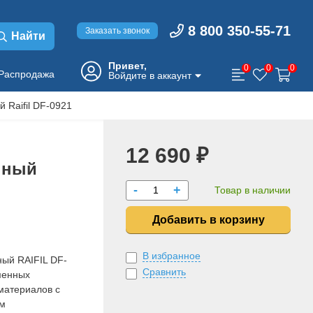
8 800 350-55-71
Заказать звонок
Найти
Привет,
0
0
0
Распродажа
Войдите в аккаунт
 Raifil DF-0921
12 690 ₽
нный
-
+
Товар в наличии
Добавить в корзину
В избранное
ый RAIFIL DF-
Сравнить
менных
материалов с
м