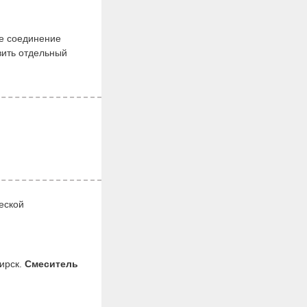
ое соединение
вить отдельный
еской
ирск.
Смеситель