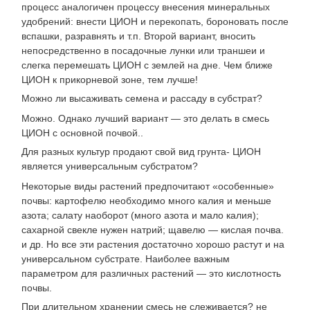
процесс аналогичен процессу внесения минеральных
удобрений: внести ЦИОН и перекопать, бороновать после
вспашки, разравнять и т.п. Второй вариант, вносить
непосредственно в посадочные лунки или траншеи и
слегка перемешать ЦИОН с землей на дне. Чем ближе
ЦИОН к прикорневой зоне, тем лучше!
Можно ли высаживать семена и рассаду в субстрат?
Можно. Однако лучший вариант — это делать в смесь
ЦИОН с основной почвой..
Для разных культур продают свой вид грунта- ЦИОН
является универсальным субстратом?
Некоторые виды растений предпочитают «особенные»
почвы: картофелю необходимо много калия и меньше
азота; салату наоборот (много азота и мало калия);
сахарной свекле нужен натрий; щавелю — кислая почва.
и др. Но все эти растения достаточно хорошо растут и на
универсальном субстрате. Наиболее важным
параметром для различных растений — это кислотность
почвы.
При длительном хранении смесь не слеживается? не