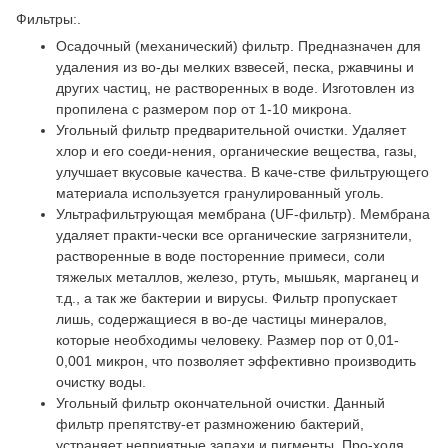
Фильтры:.
Осадочный (механический) фильтр. Предназначен для
удаления из во-ды мелких взвесей, песка, ржавчины и
других частиц, не растворенных в воде. Изготовлен из
пропилена с размером пор от 1-10 микрона.
Угольный фильтр предварительной очистки. Удаляет
хлор и его соеди-нения, органические вещества, газы,
улучшает вкусовые качества. В каче-стве фильтрующего
материала используется гранулированный уголь.
Ультрафильтрующая мембрана (UF-фильтр). Мембрана
удаляет практи-чески все органические загрязнители,
растворенные в воде посторенние примеси, соли
тяжелых металлов, железо, ртуть, мышьяк, марганец и
т.д., а так же бактерии и вирусы. Фильтр пропускает
лишь, содержащиеся в во-де частицы минералов,
которые необходимы человеку. Размер пор от 0,01-
0,001 микрон, что позволяет эффективно производить
очистку воды.
Угольный фильтр окончательной очистки. Данный
фильтр препятству-ет размножению бактерий,
устраняет неприятные запахи и пигменты. Про-ходя