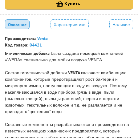
Купить
Описание
Характеристики
Наличие
Производитель:
Venta
Код товара:
04421
Гигиеническая добавка
была создана немецкой компанией
«WERA» специально для мойки воздуха VENTA.
VENTA
Состав гигиенической добавки
включает комбинацию
компонентов, которые предотвращяют рост бактерий и
микроорганизмов, поступающих в воду из воздуха. Поэтому
накапливающаяся в воде прибора грязь в виде: пыли
(пылевых клещей), пыльцы растений, шерсти и перхоти
животных, текстильных волокон и т.д. не разлагается и не
приводит к “цветению” воды.
Составные компоненты разрабатываются и производятся на
известных немецких химических предприятиях, которые
специализируются в областях гигиены, обогащения и очистки