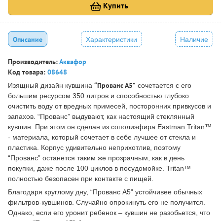
Купить
Описание
Характеристики
Наличие
Производитель:
Аквафор
Код товара:
08648
“Прованс А5”
Изящный дизайн кувшина
сочетается с его
большим ресурсом 350 литров и способностью глубоко
очистить воду от вредных примесей, посторонних привкусов и
запахов. “Прованс” выдувают, как настоящий стеклянный
кувшин. При этом он сделан из сополиэфира Eastman Tritan™
- материала, который сочетает в себе лучшее от стекла и
пластика. Корпус удивительно неприхотлив, поэтому
“Прованс” останется таким же прозрачным, как в день
покупки, даже после 100 циклов в посудомойке. Tritan™
полностью безопасен при контакте с пищей.
Благодаря круглому дну, “Прованс А5” устойчивее обычных
фильтров-кувшинов. Случайно опрокинуть его не получится.
Однако, если его уронит ребенок – кувшин не разобьется, что