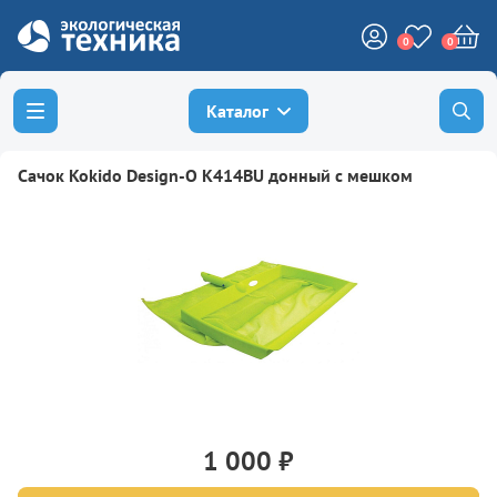
0
0
Каталог
Сачок Kokido Design-O K414BU донный с мешком
1 000 ₽