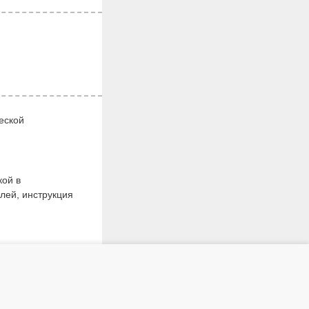
еской
кой в
елей, инструкция