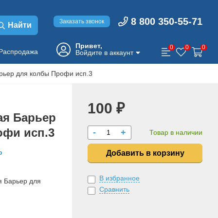
8 800 350-55-71
Заказать звонок
Найти
Привет,
0
0
0
Распродажа
Войдите в аккаунт
рьер для колбы Профи исп.3
100 ₽
ая Барьер
офи исп.3
-
+
Товар в наличии
р
Добавить в корзину
В избранное
я Барьер для
Сравнить