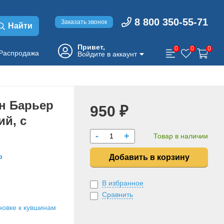
8 800 350-55-71
Заказать звонок
Найти
Привет,
0
0
0
Распродажа
Войдите в аккаунт
н Барьер
950 ₽
ий, с
-
+
Товар в наличии
р
Добавить в корзину
В избранное
Сравнить
новке к кувшинам