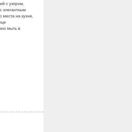
ий с узором,
с элегантным
о места на кухне,
рце
жно мыть в