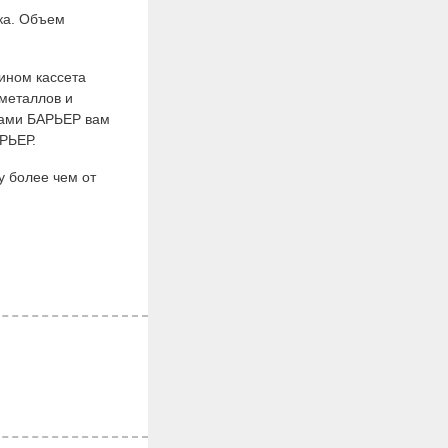
ка. Объем
ином кассета
 металлов и
трами БАРЬЕР вам
РЬЕР.
у более чем от