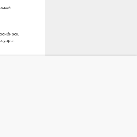
еской
осибирск.
ссуары.