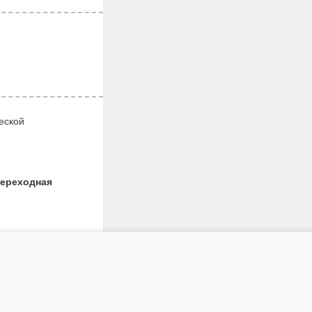
еской
ереходная