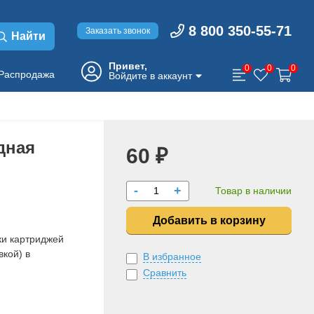
8 800 350-55-71
Заказать звонок
Найти
Привет,
0
0
0
Распродажа
Войдите в аккаунт
дная
60 ₽
-
+
Товар в наличии
Добавить в корзину
ки картриджей
вкой) в
В избранное
Сравнить