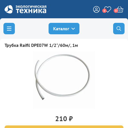
0
0
Каталог
Трубка Raifil DPE07W 1/2"/60м/, 1м
210 ₽