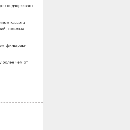
дно подчеркивает
ином кассета
ний, тяжелых
сем фильтрам-
у более чем от