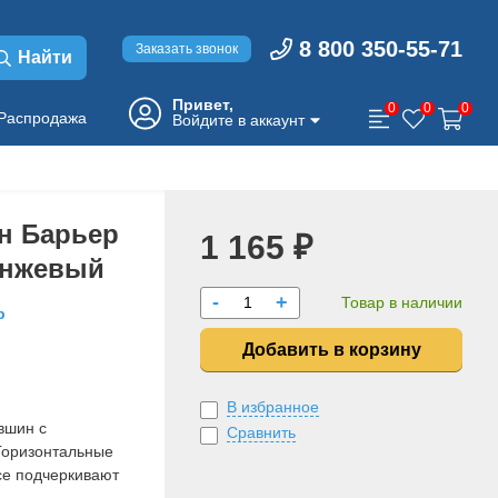
8 800 350-55-71
Заказать звонок
Найти
Привет,
0
0
0
Распродажа
Войдите в аккаунт
н Барьер
1 165 ₽
анжевый
-
+
Товар в наличии
р
Добавить в корзину
В избранное
вшин с
Сравнить
Горизонтальные
се подчеркивают