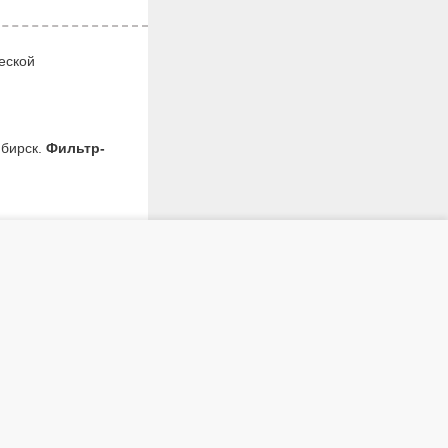
еской
ибирск.
Фильтр-