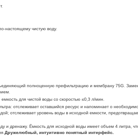
т.
по-настоящему чистую воду.
бъединяющий полноценную префильтрацию и мембрану 75G. Замен
нием.
мкость для чистой воды со скоростью ≤0,3 л/мин.
ьтра: отслеживает оставшийся ресурс и напоминает о необходим
дой; отслеживает уровень воды в исходной емкости, предотвращае
ду и дренажу. Ёмкость для исходной воды имеет объем 4 литра, чт
ия.
Дружелюбный, интуитивно понятный интерфейс.