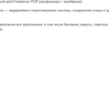
й atoll Freelancer PCR (префильтры + мембрана):
ль — задерживают нерастворимые частицы, соединения хлора и о
ктически все загрязнения, в том числе бактерии, вирусы, тяжелые
й.