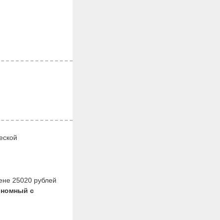
еской
ене 25020 рублей
ономный с