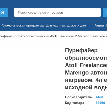
лог
Экологическая программа
Для частных домов и дач
Акции
рифайер обратноосмотический Atoll Freelancer 2 Marengo автономн
Пурифайер
обратноосмот
Atoll Freelance
Marengo авто
нагревом, 4л 
исходной вод
Производитель
Atoll
Код товара
32950