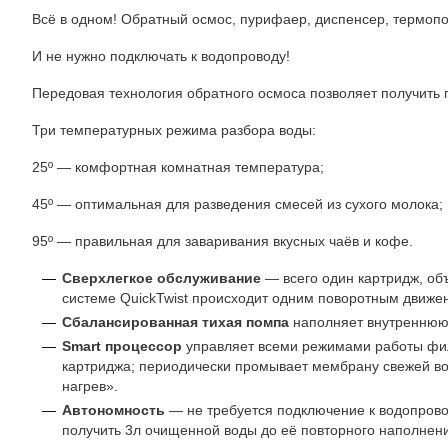
Всё в одном! Обратный осмос, пурифаер, диспенсер, термопо
И не нужно подключать к водопроводу!
Передовая технология обратного осмоса позволяет получить 
Три температурных режима разбора воды:
25º — комфортная комнатная температура;
45º — оптимальная для разведения смесей из сухого молока;
95º — правильная для заваривания вкусных чаёв и кофе.
Сверхлегкое обслуживание
— всего один картридж, о
системе QuickTwist происходит одним поворотным движе
Сбалансированная тихая помпа
наполняет внутреннюю е
Smart процессор
управляет всеми режимами работы фил
картриджа; периодически промывает мембрану свежей во
нагрев».
Автономность
— не требуется подключение к водопрово
получить 3л очищенной воды до её повторного наполнен