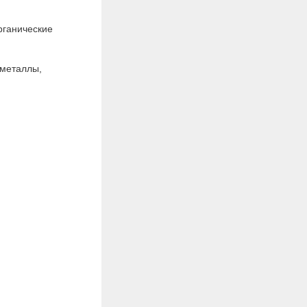
рганические
 металлы,