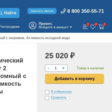
8 800 350-55-71
Заказать звонок
Найти
Привет,
0
0
0
Распродажа
Войдите в аккаунт
ый с нагревом, 4л емкость исходной воды
25 020 ₽
ический
r 2
-
+
Товар в наличии
номный с
Добавить в корзину
емкость
ы
В избранное
Сравнить